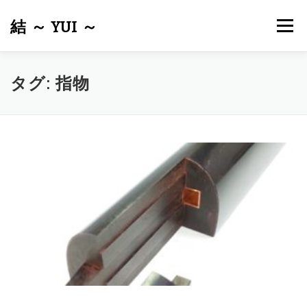
コ
ン
結 ～ YUI ～
メニュー
テ
ン
ツ
へ
ホーム
結について
メンテナンス・修理
皮張り
タグ:
指物
ス
キ
ッ
プ
出張サービスについて
商品一覧
お問い合わせ
リンク