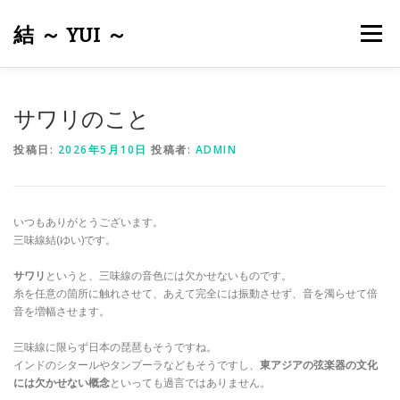
コ
ン
結 ～ YUI ～
メニュー
テ
ン
ツ
へ
ホーム
結について
メンテナンス・修理
皮張り
サワリのこと
ス
キ
投稿日:
2026年5月10日
投稿者:
ADMIN
ッ
プ
出張サービスについて
商品一覧
お問い合わせ
いつもありがとうございます。
リンク
三味線結(ゆい)です。
サワリ
というと、三味線の音色には欠かせないものです。
糸を任意の箇所に触れさせて、あえて完全には振動させず、音を濁らせて倍
音を増幅させます。
三味線に限らず日本の琵琶もそうですね。
インドのシタールやタンプーラなどもそうですし、
東アジアの弦楽器の文化
には欠かせない概念
といっても過言ではありません。