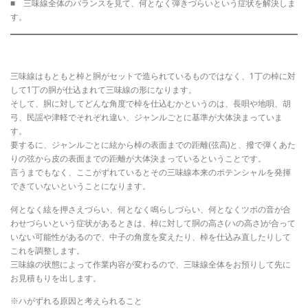
■ 三味線全体のバランスを見て、何となく弾きづらいという症状を解決しま
す。
三味線はもともと棹と胴がセットで造られているものではなく、1丁の棹に対
して1丁の胴が仕込まれて三味線の形になります。
そして、胴に対してどんな角度で棹を仕込むかというのは、長唄や地唄、胡
弓、民謡や津軽でそれぞれ違い、ジャンルごとに基準が大体決まっていま
す。
要するに、ジャンルごとに絃から棹の表面までの距離(弦高)と、撥で弾くあた
りの弦から皮の表面までの距離が大体決まっているということです。
言うまでもなく、ここがずれているとその三味線本来のポテンシャルを発揮
できていないということになります。
何となく絃を押さえづらい、何となく鳴らしづらい、何となくツボの音が合
わせづらいという症状があるときは、棹に対して胴の高さ(ハの高さ)が合って
いない可能性があるので、中子の角度を変えたり、棹を仕込み直したりして
これを調整します。
三味線の状態によって作業内容が変わるので、三味線全体をお預りして先に
お見積もりを出します。
※ハがずれる原因と考えられること