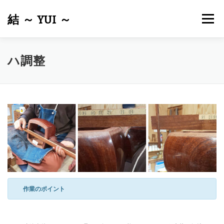
コ
ン
結 ～ YUI ～
メニュー
テ
ン
ツ
へ
ホーム
結について
メンテナンス・修理
皮張り
ハ調整
ス
キ
ッ
プ
出張サービスについて
商品一覧
お問い合わせ
リンク
作業のポイント