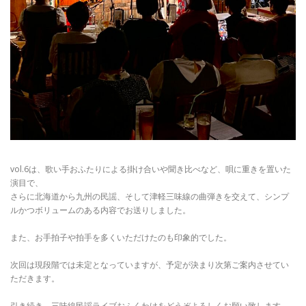
vol.6は、歌い手おふたりによる掛け合いや聞き比べなど、唄に重きを置いた
演目で、
さらに北海道から九州の民謡、そして津軽三味線の曲弾きを交えて、シンプ
ルかつボリュームのある内容でお送りしました。
また、お手拍子や拍手を多くいただけたのも印象的でした。
次回は現段階では未定となっていますが、予定が決まり次第ご案内させてい
ただきます。
引き続き、三味線民謡ライブおふくわけをどうぞよろしくお願い致します。