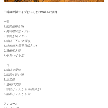
三味線民謡ライブおふくわけvol.6の演目
一部
1.南部俵積み唄
2.長崎県民謡メドレー
3.木挽き唄メドレー
4.津軽三下り(曲弾き)
5.淡海節(秋田長持唄入り)
6.秋田船方節
7.牛深ハイヤ節
二部
1.津軽小原節
2.南部牛追い唄
3.尾鷲節
4.道南口説節
5.津軽じょんから節(曲弾き)
6.南部じょんから節
アンコール