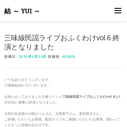
コ
ン
結 ～ YUI ～
メニュー
テ
ン
ツ
へ
ホーム
結について
メンテナンス・修理
皮張り
三味線民謡ライブおふくわけvol.6 終
ス
キ
演となりました
ッ
プ
出張サービスについて
商品一覧
お問い合わせ
投稿日:
2025年4月24日
投稿者:
ADMIN
リンク
いつもありがとうございます。
三味線結(ゆい)でございます。
お知らせしておりました主催イベント
三味線民謡ライブおふくわけvol.6
は4
月20日に無事に終演となりました。
今回の出演者の小田かつよさん、大黒恵子さん、多田智大さん、
ご来場いただいたお客様、配信ライブをご視聴いただいたお客様、関わって
くださった皆様のおかげです。