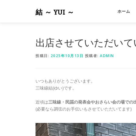
コ
ン
結 ～ YUI ～
ホーム
テ
ン
ツ
へ
出店させていただいて
ス
キ
投稿日:
2025年10月13日
投稿者:
ADMIN
ッ
プ
いつもありがとうございます。
三味線結(ゆい)です。
近頃は
三味線・民謡の発表会やおさらい会の場での
(必要なら調弦のお手伝いもさせていただいてます)